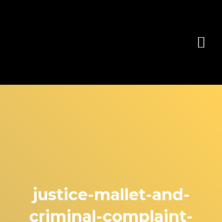
justice-mallet-and-
criminal-complaint-