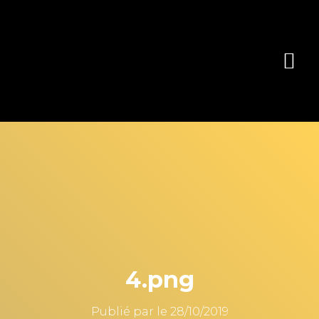
4.png
Publié par
le
28/10/2019