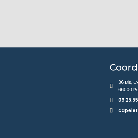
Coor
36 Bis, 
66000 P
06.25.55
capele