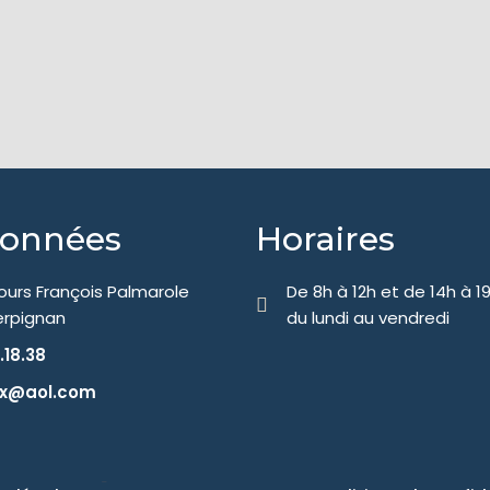
données
Horaires
Cours François Palmarole
De 8h à 12h et de 14h à 1
erpignan
du lundi au vendredi
.18.38
tx@aol.com
-